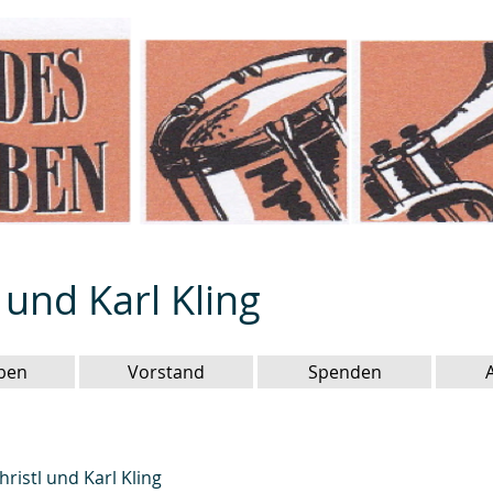
l und Karl Kling
ben
Vorstand
Spenden
ristl und Karl Kling