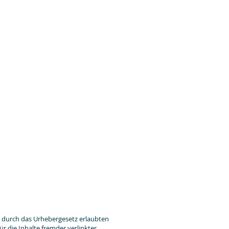
 durch das Urhebergesetz erlaubten
r die Inhalte fremder verlinkter