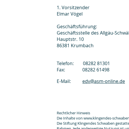
1. Vorsitzender
Elmar Vögel
Geschäftsführung:
Geschäftsstelle des Allgäu-Schw
Hauptstr. 10
86381 Krumbach
Telefon: 08282 81301
Fax:
08282 61498
E-Mail:
edv@asm-online.de
Rechtlicher Hinweis
Die Inhalte von
www.klingendes-schwabe
Die Stiftung Klingendes Schwaben gestat
Rahmen. Jede anderweitige Nutzung ist unz