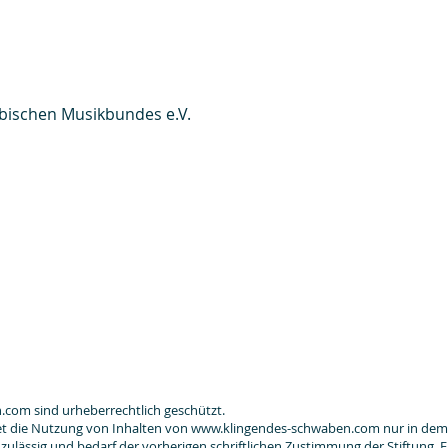
äbischen Musikbundes e.V.
n.com
sind urheberrechtlich geschützt.
tet die Nutzung von Inhalten von www.klingendes-schwaben.com nur in dem
ulässig und bedarf der vorherigen schriftlichen Zustimmung der Stiftung. Fü